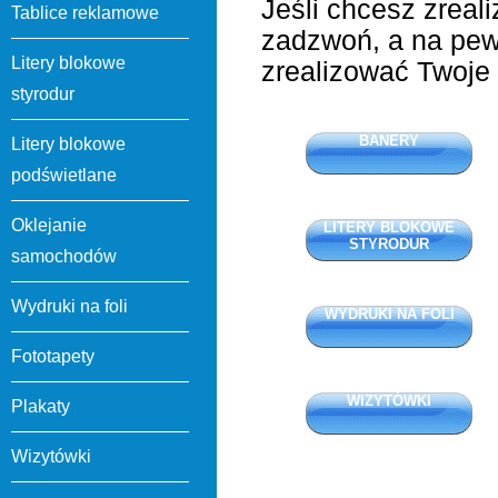
Jeśli chcesz zreal
Tablice reklamowe
zadzwoń, a na pe
Litery blokowe
zrealizować Twoje
styrodur
BANERY
Litery blokowe
podświetlane
Oklejanie
LITERY BLOKOWE
STYRODUR
samochodów
Wydruki na foli
WYDRUKI NA FOLI
Fototapety
WIZYTÓWKI
Plakaty
Wizytówki