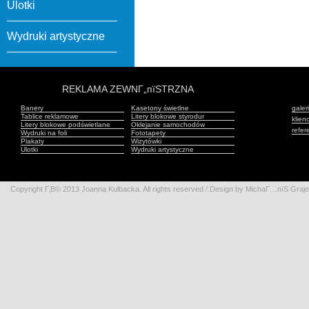
Ulotki
Wydruki artystyczne
REKLAMA ZEWNГ„пїЅTRZNA
Banery
Kasetony świetlne
galer
Tablice reklamowe
Litery blokowe styrodur
klienc
Litery blokowe podświetlane
Oklejanie samochodów
refer
Wydruki na foli
Fototapety
Plakaty
Wizytówki
Ulotki
Wydruki artystyczne
Copyright Г‚В© 2013 Joanna Kulbacka. All rights reserved /.Design by MichaГ…пїЅ Gr