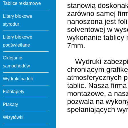
Tablice reklamowe
stanowią doskonał
zarówno samej firm
Litery blokowe
nanoszona jest fol
styrodur
solventowej w wyso
wykonanie tablicy 
Litery blokowe
7mm.
podświetlane
Oklejanie
Wydruki zabezpie
samochodów
chroniącym grafik
atmosferycznych p
Wydruki na foli
tablic. Nasza firma
Fototapety
montażowe, a nasz
pozwala na wykony
Plakaty
spełaniających wy
Wizytówki