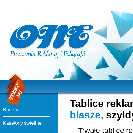
Tablice rekl
Banery
blasze,
szyld
Kasetony świetlne
Trwałe tablice r