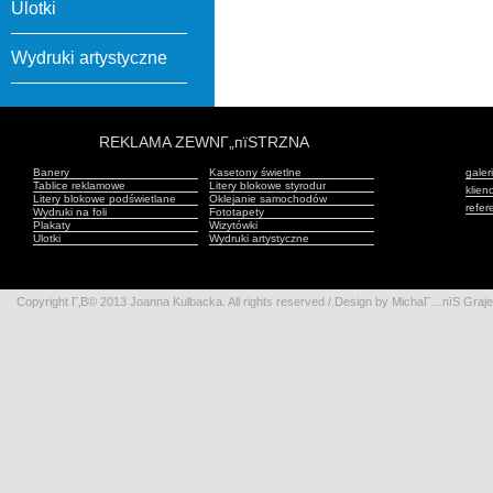
Ulotki
Wydruki artystyczne
REKLAMA ZEWNГ„пїЅTRZNA
Banery
Kasetony świetlne
galer
Tablice reklamowe
Litery blokowe styrodur
klienc
Litery blokowe podświetlane
Oklejanie samochodów
refer
Wydruki na foli
Fototapety
Plakaty
Wizytówki
Ulotki
Wydruki artystyczne
Copyright Г‚В© 2013 Joanna Kulbacka. All rights reserved /.Design by MichaГ…пїЅ Gr